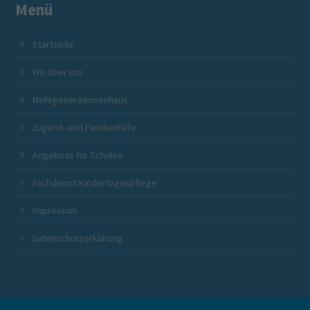
Menü
Startseite
Wir über uns
Mütte
Über den Mütterzentrum Beckum e.V.
Angebot
Wir über uns
Über die Mütterzentrum Soziales Netzwerk gGmbH
in Bec
Mehrgenerationenhaus
Jugend- und Familienhilfe
Angebote für Schulen
Fachdienst Kindertagespflege
Impressum
Datenschutzerklärung