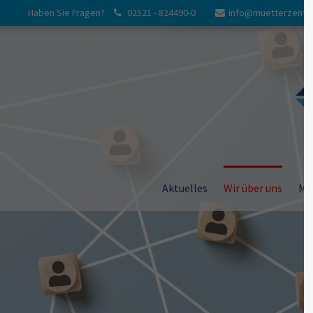
Haben Sie Fragen?
02521 - 824490-0
info@muetterzentr
Login
Suppor
Benutzername
Lorem ipsum 
24
Passwort
Aktuelles
Wir über uns
Me
Anmelden
We offer sup
Mon - Fri 8
Register
|
Lost your password?