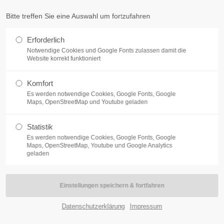
um-beckum.de
Bitte treffen Sie eine Auswahl um fortzufahren
t
Get in touch
Erforderlich
Notwendige Cookies und Google Fonts zulassen damit die
dolor sit amet:
Cybersteel Inc.
Website korrekt funktioniert
376-293 City Road, Suite 600
San Francisco, CA 94102
Komfort
h
Es werden notwendige Cookies, Google Fonts, Google
Maps, OpenStreetMap und Youtube geladen
Have any questions?
/ 365days
+44 1234 567 890
Statistik
hrgenerationenhaus
Jugend- und Familienhilfe
Angebote fü
Drop us a line
Es werden notwendige Cookies, Google Fonts, Google
Maps, OpenStreetMap, Youtube und Google Analytics
info@yourdomain.com
geladen
port for our customers
:00am - 5:00pm
(GMT +1)
Kontakt
Datenschutzerklärung
Impressum