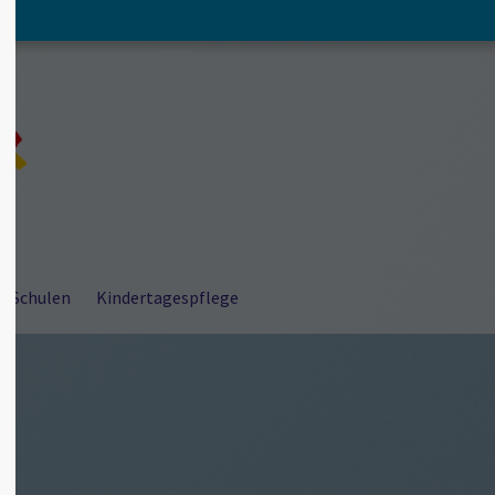
About us
Lorem ipsum dolor sit amet,
consectetuer adipiscing elit.
Aenean commodo ligula eget dolor. Aenean
massa. Cum sociis natoque penatibus et
magnis dis parturient montes, nascetur
ridiculus mus. Donec quam felis, ultricies nec.
r Schulen
Kindertagespflege