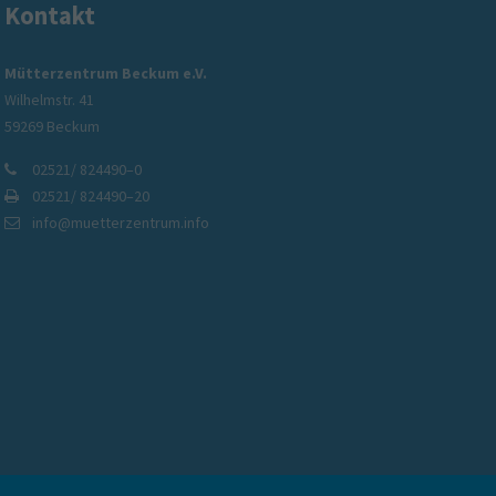
Kontakt
rzentrum Beckum e. V.
Mütterzent
Mütterzentrum Beckum e.V.
Wilhelmstr. 41
e für Familien, SeniorInnen und Zugewanderte
Betreuung, Ber
59269 Beckum
kum und Umgebung
individuell für
02521/ 824490–0
02521/ 824490–20
info@muetterzentrum.info