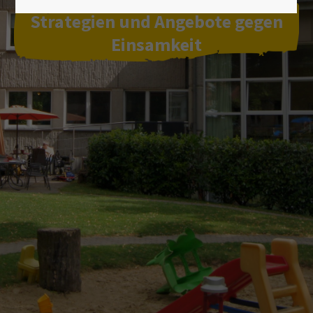
Lorem ipsum dolor sit amet:
Strategien und Angebote gegen
Einsamkeit
24h
/ 365days
We offer support for our customers
Mon - Fri 8:00am - 5:00pm
(GMT +1)
Get in touch
Cybersteel Inc.
376-293 City Road, Suite 600
San Francisco, CA 94102
Have any questions?
+44 1234 567 890