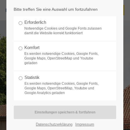
Bitte treffen Sie eine Auswahl um fortzufahren
Login
Erforderlich
Benutzername
Notwendige Cookies und Google Fonts zulassen
damit die Website korrekt funktioniert
Komfort
Es werden notwendige Cookies, Google Fonts,
Passwort
Google Maps, OpenStreetMap und Youtube
geladen
Statistik
Es werden notwendige Cookies, Google Fonts,
Google Maps, OpenStreetMap, Youtube und
Anmelden
Google Analytics geladen
Register
|
Lost your password?
Support
Datenschutzerklärung
Impressum