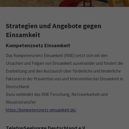
Drop us a line
info@yourdomain.com
About us
Strategien und Angebote gegen
Lorem ipsum dolor sit amet, consectetuer
Einsamkeit
adipiscing elit.
Kompetenznetz Einsamkeit
Aenean commodo ligula eget dolor. Aenean massa. Cum
Das Kompetenznetz Einsamkeit (KNE) setzt sich mit den
sociis natoque penatibus et magnis dis parturient montes,
nascetur ridiculus mus. Donec quam felis, ultricies nec.
Ursachen und Folgen von Einsamkeit auseinander und fördert die
Erarbeitung und den Austausch über förderliche und hinderliche
Faktoren in der Prävention von und Intervention bei Einsamkeit in
Deutschland.
Dazu verbindet das KNE Forschung, Netzwerkarbeit und
Wissenstransfer.
https://kompetenznetz-einsamkeit.de/
TelefonSeelsorge Deutschland e.V.