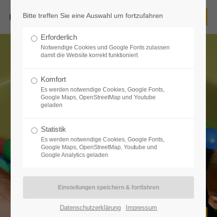
Bitte treffen Sie eine Auswahl um fortzufahren
Login
Erforderlich
Benutzername
Notwendige Cookies und Google Fonts zulassen
damit die Website korrekt funktioniert
Komfort
Es werden notwendige Cookies, Google Fonts,
Passwort
Google Maps, OpenStreetMap und Youtube
geladen
Statistik
Es werden notwendige Cookies, Google Fonts,
Google Maps, OpenStreetMap, Youtube und
Anmelden
Google Analytics geladen
Register
|
Lost your password?
Support
Datenschutzerklärung
Impressum