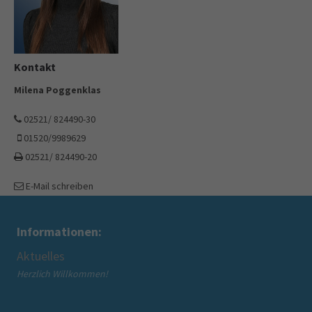
Kontakt
Milena Poggenklas
02521/ 824490-30
01520/9989629
02521/ 824490-20
E-Mail schreiben
Informationen:
Wir über uns
Mü
Über den Mütterzentrum Beckum e.V.
Ang
Über die Mütterzentrum Soziales Netzwerk gGmbH
in 