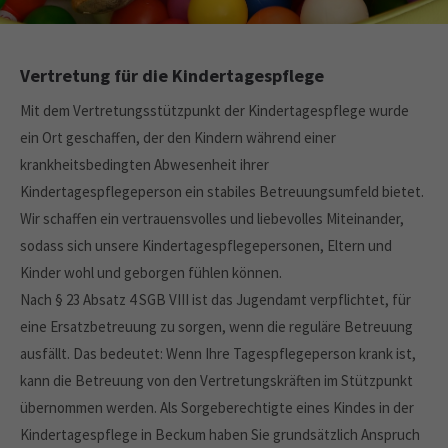
Drop us a line
info@yourdomain.com
About us
Vertretung für die Kindertagespflege
Mit dem Vertretungsstützpunkt der Kindertagespflege wurde
Lorem ipsum dolor sit amet, consectetuer
adipiscing elit.
ein Ort geschaffen, der den Kindern während einer
krankheitsbedingten Abwesenheit ihrer
Aenean commodo ligula eget dolor. Aenean massa. Cum
Kindertagespflegeperson ein stabiles Betreuungsumfeld bietet.
sociis natoque penatibus et magnis dis parturient montes,
nascetur ridiculus mus. Donec quam felis, ultricies nec.
Wir schaffen ein vertrauensvolles und liebevolles Miteinander,
sodass sich unsere Kindertagespflegepersonen, Eltern und
Kinder wohl und geborgen fühlen können.
Nach § 23 Absatz 4 SGB VIII ist das Jugendamt verpflichtet, für
eine Ersatzbetreuung zu sorgen, wenn die reguläre Betreuung
ausfällt. Das bedeutet: Wenn Ihre Tagespflegeperson krank ist,
kann die Betreuung von den Vertretungskräften im Stützpunkt
übernommen werden. Als Sorgeberechtigte eines Kindes in der
Kindertagespflege in Beckum haben Sie grundsätzlich Anspruch