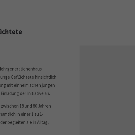
lüchtete
m Mehrgenerationenhaus
 junge Geflüchtete hinsichtlich
zung mit einheimischen jungen
inladung der Initiative an.
zwischen 18 und 80 Jahren
amtlich in einer 1 zu 1-
r begleiten sie in Alltag,