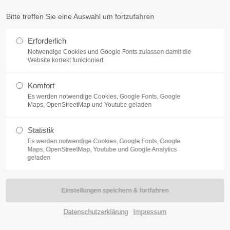
um-beckum.de
Bitte treffen Sie eine Auswahl um fortzufahren
t
Get in touch
Erforderlich
Notwendige Cookies und Google Fonts zulassen damit die
dolor sit amet:
Cybersteel Inc.
Website korrekt funktioniert
376-293 City Road, Suite 600
San Francisco, CA 94102
Komfort
h
Es werden notwendige Cookies, Google Fonts, Google
Maps, OpenStreetMap und Youtube geladen
Have any questions?
/ 365days
+44 1234 567 890
Statistik
hrgenerationenhaus
Jugend- und Familienhilfe
Angebote fü
Drop us a line
Es werden notwendige Cookies, Google Fonts, Google
Maps, OpenStreetMap, Youtube und Google Analytics
info@yourdomain.com
geladen
port for our customers
:00am - 5:00pm
(GMT +1)
Willkommen in Becku
Datenschutzerklärung
Impressum