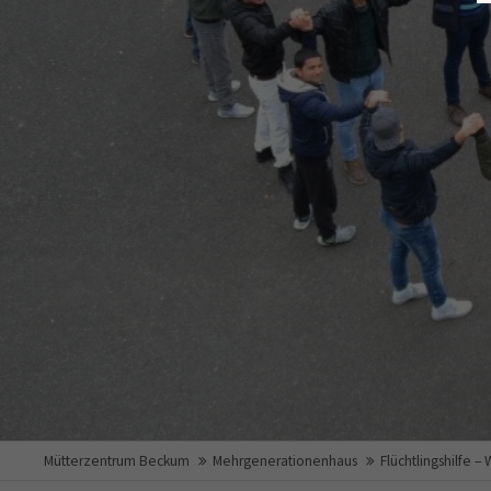
Mütterzentrum Beckum
Mehrgenerationenhaus
Flüchtlingshilfe 