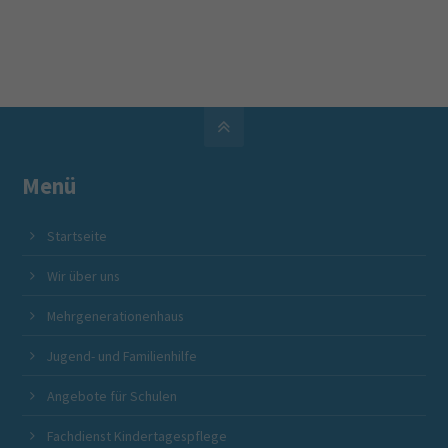
Menü
Startseite
Mütterzentrum Beckum e. V.
Angebote für Familien, SeniorInnen und Zuge
Wir über uns
werk gGmbH
in Beckum und Umgebung
Mehrgenerationenhaus
Jugend- und Familienhilfe
Angebote für Schulen
Fachdienst Kindertagespflege