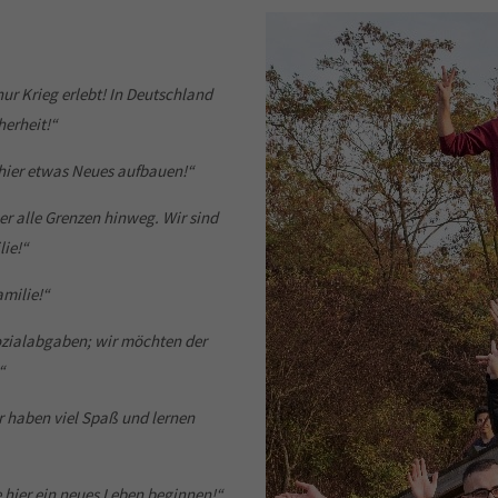
nur Krieg erlebt! In Deutschland
herheit!“
 hier etwas Neues aufbauen!“
er alle Grenzen hinweg. Wir sind
ie!“
milie!“
Sozialabgaben; wir möchten der
“
r haben viel Spaß und lernen
 hier ein neues Leben beginnen!“