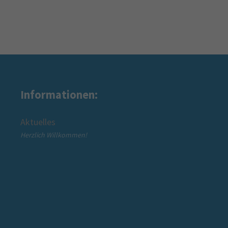
Informationen:
Wir über uns
Über den Mütterzentrum Beckum e.V.
Über die Mütterzentrum Soziales Netz