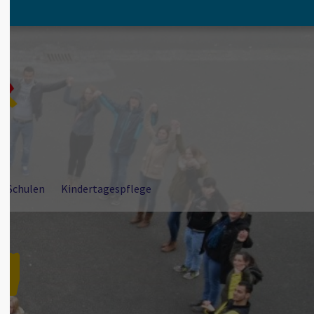
About us
Lorem ipsum dolor sit amet,
consectetuer adipiscing elit.
Aenean commodo ligula eget dolor. Aenean
massa. Cum sociis natoque penatibus et
magnis dis parturient montes, nascetur
ridiculus mus. Donec quam felis, ultricies nec.
r Schulen
Kindertagespflege
m