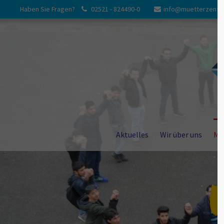
Haben Sie Fragen?
02521 - 824490-0
info@muetterzentr
Login
Suppor
Benutzername
Lorem ipsum 
24
Passwort
Aktuelles
Wir über uns
Me
Anmelden
We offer sup
Mon - Fri 8
Register
|
Lost your password?