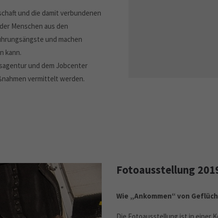
nschaft und die damit verbundenen
 der Menschen aus den
erührungsängste und machen
n kann.
itsagentur und dem Jobcenter
ßnahmen vermittelt werden.
Fotoausstellung 20
Wie „Ankommen“ von Geflüch
Die Fotoausstellung ist in einer 