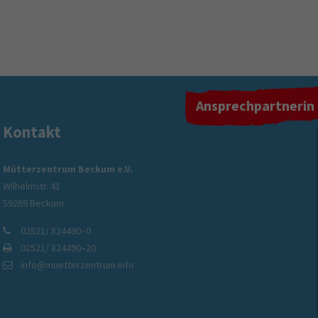
Ansprechpartnerin
Kontakt
Mütterzentrum Soziales Netzwerk gGmbH
Mütterzentrum Beckum e.V.
Wilhelmstr. 41
wanderte
Betreuung, Beratung und Unterstützung –
59269 Beckum
individuell für Menschen in der Region
02521/ 824490–0
02521/ 824490–20
info@muetterzentrum.info